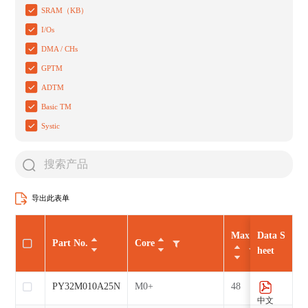
SRAM（KB）
I/Os
DMA / CHs
GPTM
ADTM
Basic TM
Systic
导出此表单
Max CLK（MHz
Data S
Part No.
Core
heet
PY32M010A25N7
M0+
48
中文