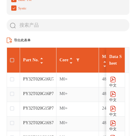
Systic
导出此表单
Max CLK（MHz
Data S
Part No.
Core
heet
PY32T020G16U7
M0+
48
中文
PY32T020G16P7
M0+
48
中文
PY32T020G15P7
M0+
24
中文
PY32T020G16S7
M0+
48
中文